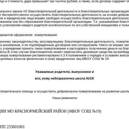
цо и стоимость дара превышает три тысячи рублей, а также, если договор содержит 
ального закона «О благотворительной деятельности и благотворительных организация
е беспрепятственно осуществлять благотворительную деятельность на основе добров
ане и юридические лица вправе свободно осуществлять благотворительную деятельно
ованием или без образования благотворительной организации. Т.е. оказываемая благ
о усмотрению каждого родителя исключительно по его собственной инициативе и толь
вариантов оформления пожертвования:
енному законодательству, регулирующему благотворительную деятельность, пожертв
 и анонимным, и не подтвержденным договором или соглашением. Никто не вправе за
у учреждению принять такое пожертвование и расходовать полученные деньги на бла
екты.В этом случае благотворитель может перечислить денежные средства на внебюд
вора пожертвования регламентировано п.3.4 положением о порядке и условиях внес
 целевых взносов физических и (или) юридических лиц МБОУ СОШ № 19.
Уважаемые родители, выпускники и
все, кому небезразлична школа №19!
отворительную помощь и осуществить добровольное пожертвование на развитие школ
Наши реквизиты:
ИИ МО КРАСНОРМЕЙСКИЙ РАЙОН (МБОУ СОШ №19)
КПП 233601001