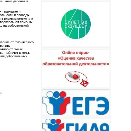
обещание дарения в
х» граждане и
ольности и свободы
сть индивидуально или
отворительная помощь
ко на добровольной
ование от физического
претить
готворительные
жетный счет школы.
ения добровольных
ы.