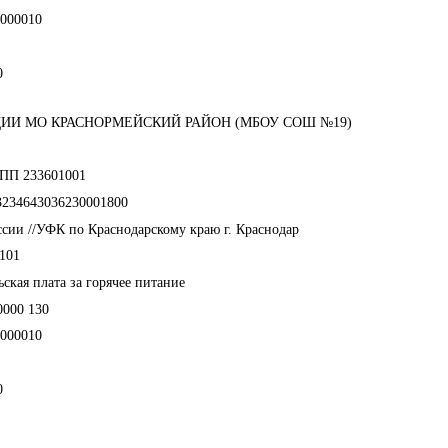
000010
0
ИИ МО КРАСНОРМЕЙСКИЙ РАЙОН (МБОУ СОШ №19)
КПП 233601001
3234643036230001800
сии //УФК по Краснодарскому краю г. Краснодар
101
ская плата за горячее питание
0000 130
000010
0