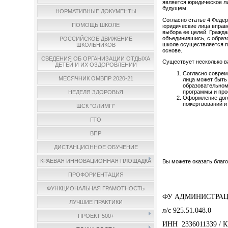
является юридическое ли
будущем.
НОРМАТИВНЫЕ ДОКУМЕНТЫ
Согласно статье 4 Федер
ПОМОЩЬ ШКОЛЕ
юридические лица вправ
выбора ее целей. Гражд
объединившись, с образ
РОССИЙСКОЕ ДВИЖЕНИЕ
школе осуществляется п
ШКОЛЬНИКОВ
основе.
СВЕДЕНИЯ ОБ ОРГАНИЗАЦИИ ОТДЫХА
Существует несколько 
ДЕТЕЙ И ИХ ОЗДОРОВЛЕНИИ
Согласно соврем
МЕСЯЧНИК ОМВПР 2020-21
лица может быть
образовательном
программы и про
НЕДЕЛЯ ЗДОРОВЬЯ
Оформление дого
пожертвований и
ШСК "ОЛИМП"
ГТО
ВПР
ДИСТАНЦИОННОЕ ОБУЧЕНИЕ
КРАЕВАЯ ИННОВАЦИОННАЯ ПЛОЩАДКА
Вы можете оказать благ
ПРОФОРИЕНТАЦИЯ
ФУНКЦИОНАЛЬНАЯ ГРАМОТНОСТЬ
ФУ АДМИНИСТРАЦ
ЛУЧШИЕ ПРАКТИКИ
л/с 925.51.048.0
ПРОЕКТ 500+
ИНН 2336011339 / 