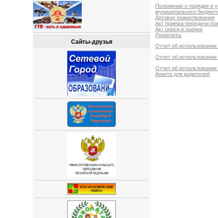
Положение о порядке и 
муниципального бюджет
Договор пожертвования
Акт приема-передачи по
Акт описи и оценки
Реквизиты
Сайты-друзья
Отчет об использовании 
Отчет об использовании 
Отчет об использовании 
Анкета для родителей