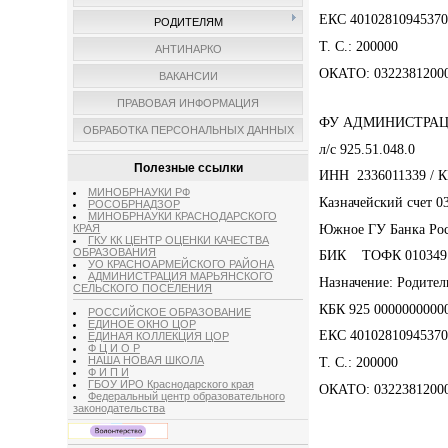
ЕКС 40102810945370
РОДИТЕЛЯМ
Т. С.: 200000
АНТИНАРКО
ОКАТО: 0322381200
ВАКАНСИИ
ПРАВОВАЯ ИНФОРМАЦИЯ
ФУ АДМИНИСТРАЦ
ОБРАБОТКА ПЕРСОНАЛЬНЫХ ДАННЫХ
л/с 925.51.048.0
Полезные ссылки
ИНН 2336011339 / 
МИНОБРНАУКИ РФ
Казначейский счет 0
РОСОБРНАДЗОР
МИНОБРНАУКИ КРАСНОДАРСКОГО
Южное ГУ Банка Рос
КРАЯ
ГКУ КК ЦЕНТР ОЦЕНКИ КАЧЕСТВА
ОБРАЗОВАНИЯ
БИК ТОФК 010349
УО КРАСНОАРМЕЙСКОГО РАЙОНА
АДМИНИСТРАЦИЯ МАРЬЯНСКОГО
Назначение: Родитель
СЕЛЬСКОГО ПОСЕЛЕНИЯ
КБК 925 0000000000
РОССИЙСКОЕ ОБРАЗОВАНИЕ
ЕДИНОЕ ОКНО ЦОР
ЕКС 40102810945370
ЕДИНАЯ КОЛЛЕКЦИЯ ЦОР
Ф Ц И О Р
НАША НОВАЯ ШКОЛА
Т. С.: 200000
Ф И П И
ГБОУ ИРО Краснодарского края
ОКАТО: 0322381200
Федеральный центр образовательного
законодательства