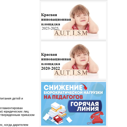
питания детей и
егламентирован
и) юридических лиц
утвержденным приказом
х, когда дарителем