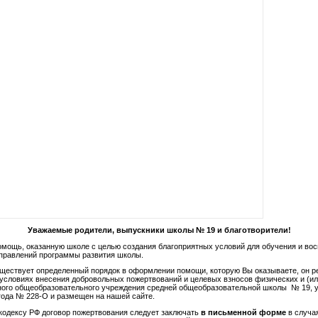
Уважаемые родители, выпускники школы № 19 и благотворители!
омощь, оказанную школе с целью создания благоприятных условий для обучения и вос
правлений программы развития школы.
ществует определенный порядок в оформлении помощи, которую Вы оказываете, он р
 условиях внесения добровольных пожертвований и целевых взносов физических и (ил
ного общеобразовательного учреждения средней общеобразовательной школы № 19, 
 года № 228-О и размещен на нашей сайте.
кодексу РФ договор пожертвования следует заключать
в письменной форме
в случая