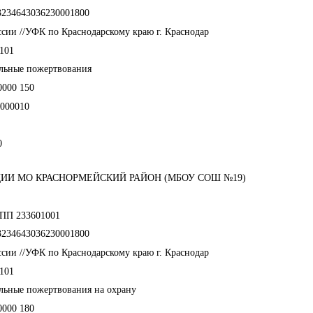
3234643036230001800
сии //УФК по Краснодарскому краю г. Краснодар
101
ольные пожертвования
0000 150
000010
0
ИИ МО КРАСНОРМЕЙСКИЙ РАЙОН (МБОУ СОШ №19)
КПП 233601001
3234643036230001800
сии //УФК по Краснодарскому краю г. Краснодар
101
льные пожертвования на охрану
0000 180