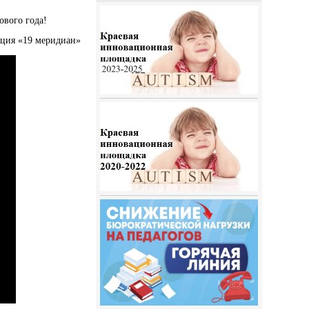
ового года!
кция «19 меридиан»