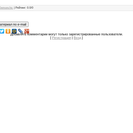
Demonchic
|
Рейтинг
:
0.0
/
0
Добавлять комментарии могут только зарегистрированные пользователи.
[
Регистрация
|
Вход
]