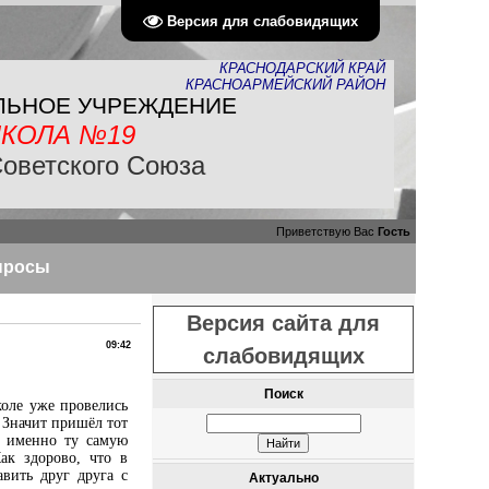
Версия для слабовидящих
КРАСНОДАРСКИЙ КРАЙ
КРАСНОАРМЕЙСКИЙ РАЙОН
ЛЬНОЕ УЧРЕЖДЕНИЕ
КОЛА №19
Советского Союза
Приветствую Вас
Гость
просы
Версия сайта для
09:42
слабовидящих
Поиск
коле уже провелись
 Значит пришёл тот
а именно ту самую
ак здорово, что в
вить друг друга с
Актуально