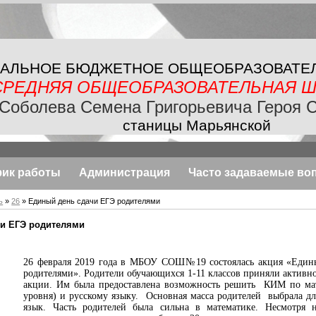
АЛЬНОЕ БЮДЖЕТНОЕ
ОБЩЕОБРАЗОВАТЕ
СРЕДНЯЯ ОБЩЕОБРАЗОВАТЕЛЬНАЯ
Ш
Соболева Семена Григорьевича Героя 
станицы Марьянской
фик работы
Администрация
Часто задаваемые во
ь
»
26
» Единый день сдачи ЕГЭ родителями
и ЕГЭ родителями
26 февраля 2019 года в МБОУ СОШ№19 состоялась акция «Един
родителями». Родители обучающихся
1-11 классов приняли активно
акции. Им была предоставлена возможность решить КИМ по мат
уровня) и русскому языку. Основная масса родителей выбрала д
язык. Часть родителей была сильна в математике. Несмотря 