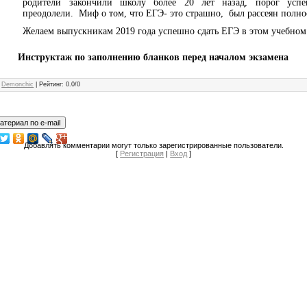
родители закончили школу более 20 лет назад, порог успе
преодолели. Миф о том, что ЕГЭ- это страшно, был рассеян полно
Желаем выпускникам 2019 года успешно сдать ЕГЭ в этом учебном
Инструктаж по заполнению бланков перед началом экзамена
:
Demonchic
|
Рейтинг
:
0.0
/
0
Добавлять комментарии могут только зарегистрированные пользователи.
[
Регистрация
|
Вход
]