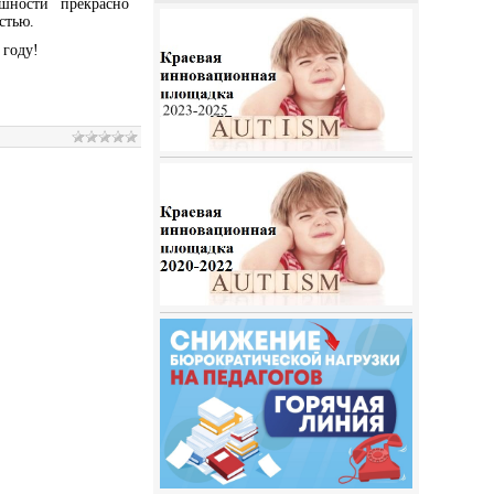
шности прекрасно
стью.
 году!