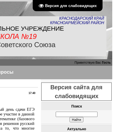
Версия для слабовидящих
КРАСНОДАРСКИЙ КРАЙ
КРАСНОАРМЕЙСКИЙ РАЙОН
ЛЬНОЕ УЧРЕЖДЕНИЕ
КОЛА №19
Советского Союза
Приветствую Вас
Гость
просы
Версия сайта для
17:40
слабовидящих
Поиск
ый день сдачи ЕГЭ
е участие в данной
ематике (базового
ля решения русский
на то, что многие
Актуально