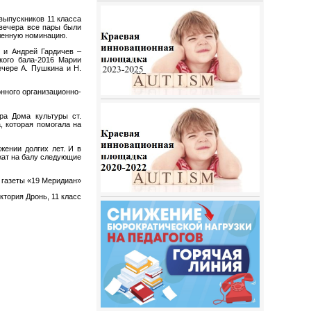
выпускников 11 класса
 вечера все пары были
ленную номинацию.
 и Андрей Гардичев –
кого бала-2016 Марии
ечере А. Пушкина и Н.
нного организационно-
ора Дома культуры ст.
, которая помогала на
жении долгих лет. И в
жат на балу следующие
 газеты «19 Меридиан»
ктория Дронь, 11 класс