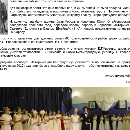
совершенно забыв о том, что в зале есть зрители.
Для некоторых ребят это был первый бал, и их эмоциям не было предела. Для 
этот бал стал последним, и под конец многих охватила грусть. По окончании
награждены сертификатом участника, каждому классу жюри присудило опреде
И, конечно, на балу должны быть Король и Королева. Юлия Китайгородская
победители прошлого года, передали корону Королю и Королеве Историчес
Савенко (11 класс) и Вадиму Шнейвайс (9 «А» класс), представлявшим на в
Гончарову.
и гости из отдела культуры администрации МО Красноармейский район: директор райо
Ю.Г.Росламбекова и её заместитель Е.С.Портнягина.
облагодарить организаторов этого вечера – учителя истории Е.Г.Кирееву, директ
енко, учителя технологии Т.В.Шнейвайс и Юлию Китайгородскую, ученицу 11 класса
ствующим классам.
традиция проводить Исторический бал будет существовать в нашей школе на протя
пускники 2017 года, вернёмся в декабре в нашу школу, чтобы посмотреть, как закру
 №19.
юнкор школьной
Ви