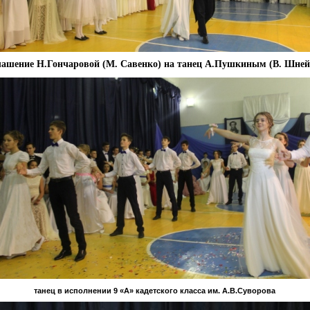
лашение Н.Гончаровой (М. Савенко) на танец А.Пушкиным (В. Шней
танец в исполнении 9 «А» кадетского класса им. А.В.Суворова