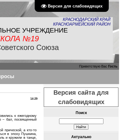
Версия для слабовидящих
КРАСНОДАРСКИЙ КРАЙ
КРАСНОАРМЕЙСКИЙ РАЙОН
ЛЬНОЕ УЧРЕЖДЕНИЕ
КОЛА №19
Советского Союза
Приветствую Вас
Гость
просы
Версия сайта для
14:29
слабовидящих
Поиск
овились к ежегодному
р – бал, посвященный
й прической, а кто-то
ься в эпоху Пушкина,
Актуально
ль и кружили в танце,