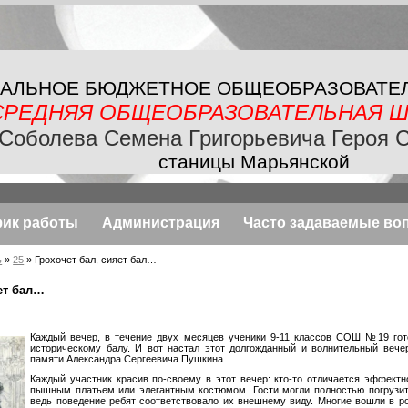
АЛЬНОЕ БЮДЖЕТНОЕ
ОБЩЕОБРАЗОВАТЕ
СРЕДНЯЯ ОБЩЕОБРАЗОВАТЕЛЬНАЯ
Ш
Соболева Семена Григорьевича Героя 
станицы Марьянской
фик работы
Администрация
Часто задаваемые во
ь
»
25
» Грохочет бал, сияет бал…
ет бал…
Каждый вечер, в течение двух месяцев ученики 9-11 классов СОШ №19 гот
историческому балу. И вот настал этот долгожданный и волнительный вече
памяти Александра Сергеевича Пушкина.
Каждый участник красив по-своему в этот вечер: кто-то отличается эффектно
пышным платьем или элегантным костюмом. Гости могли полностью погрузит
ведь поведение ребят соответствовало их внешнему виду. Многие вошли в ро