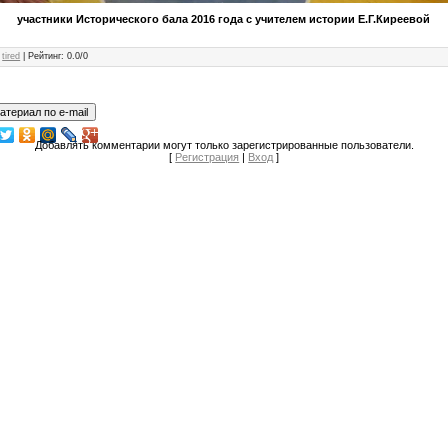
участники Исторического бала 2016 года с учителем истории Е.Г.Киреевой
:
tired
|
Рейтинг
:
0.0
/
0
Добавлять комментарии могут только зарегистрированные пользователи.
[
Регистрация
|
Вход
]