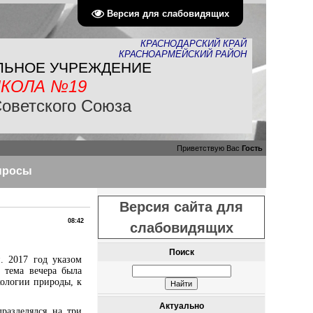
Версия для слабовидящих
КРАСНОДАРСКИЙ КРАЙ
КРАСНОАРМЕЙСКИЙ РАЙОН
ЛЬНОЕ УЧРЕЖДЕНИЕ
КОЛА №19
Советского Союза
Приветствую Вас
Гость
просы
Версия сайта для
08:42
слабовидящих
Поиск
. 2017 год указом
 тема вечера была
кологии природы, к
Актуально
разделялся на три