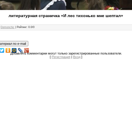
литературная страничка «И лес тихонько мне шептал»
:
Demonchic
|
Рейтинг
:
0.0
/
0
Добавлять комментарии могут только зарегистрированные пользователи.
[
Регистрация
|
Вход
]