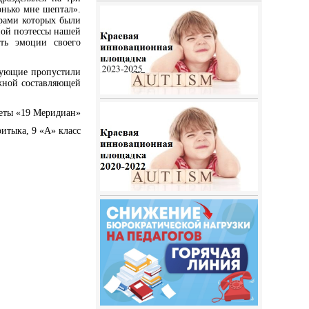
онько мне шептал».
рами которых были
ной поэтессы нашей
ть эмоции своего
вующие пропустили
ажной составляющей
еты «19 Меридиан»
итыка, 9 «А» класс