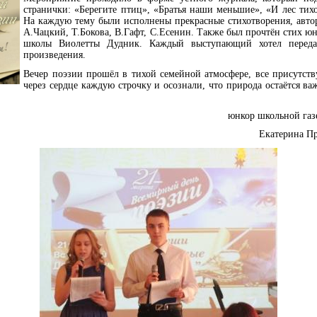
странички: «Берегите птиц», «Братья наши меньшие», «И лес тих
На каждую тему были исполнены прекрасные стихотворения, авто
А.Чацкий, Т.Бокова, В.Гафт, С.Есенин. Также был прочтён стих ю
школы Виолетты Дудник. Каждый выступающий хотел переда
произведения.
Вечер поэзии прошёл в тихой семейной атмосфере, все присутст
через сердце каждую строчку и осознали, что природа остаётся в
юнкор школьной газ
Екатерина Пр