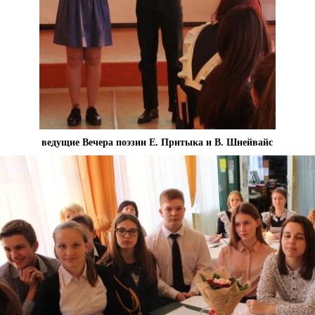
ведущие Вечера поэзии Е. Притыка и В. Шнейвайс