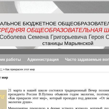
АЛЬНОЕ БЮДЖЕТНОЕ
ОБЩЕОБРАЗОВАТЕ
СРЕДНЯЯ ОБЩЕОБРАЗОВАТЕЛЬНАЯ
Ш
Соболева Семена Григорьевича Героя 
станицы Марьянской
фик работы
Администрация
Часто задаваемые во
31
» Как прекрасен этот мир
т мир
21 марта в нашей школе состоялся традиционный Вечер поэзии
президента России В.Путина объявлен годом экологии, поэтому
«Как прекрасен этот мир», который проходил под девизом «От э
экологии души».
Мероприятие проходило в форме устного журнала, который под