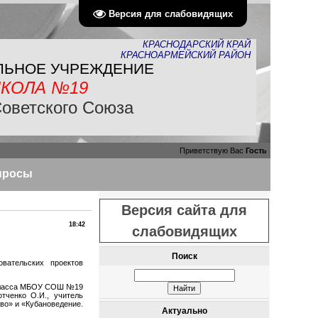
Версия для слабовидящих
КРАСНОДАРСКИЙ КРАЙ
КРАСНОАРМЕЙСКИЙ РАЙОН
ЛЬНОЕ УЧРЕЖДЕНИЕ
КОЛА №19
Советского Союза
Приветствую Вас
Гость
просы
Версия сайта для
18:42
слабовидящих
Поиск
овательских проектов
 класса МБОУ СОШ №19
тченко О.И., учитель
во» и «Кубановедение.
Актуально