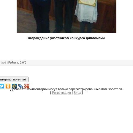
награждение участников конкурса дипломами
:
tired
|
Рейтинг
:
0.0
/
0
Добавлять комментарии могут только зарегистрированные пользователи.
[
Регистрация
|
Вход
]