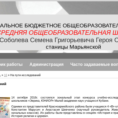
АЛЬНОЕ БЮДЖЕТНОЕ
ОБЩЕОБРАЗОВАТЕ
СРЕДНЯЯ ОБЩЕОБРАЗОВАТЕЛЬНАЯ
Ш
Соболева Семена Григорьевича Героя 
станицы Марьянской
фик работы
Администрация
Часто задаваемые во
ь
»
16
» На пути исследований
аний
14 октября 2016г. состоялся зональный этап конкурса учебно-исслед
школьников «Эврика, ЮНИОР» Малой академии наук учащихся Кубани.
Одними из представителей Красноармейского района были учащиеся 4 «В»
Константин Марусич и Анастасия Шевченко (научный руководитель Живо
начальных классов). Их работы были представлены в секциях «История и пра
История религии и церкви».