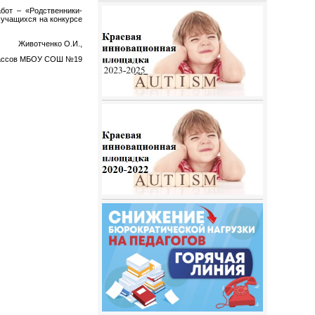
бот – «Родственники-
 учащихся на конкурсе
Животченко О.И.,
лассов МБОУ СОШ №19