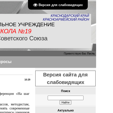
Версия для слабовидящих
КРАСНОДАРСКИЙ КРАЙ
КРАСНОАРМЕЙСКИЙ РАЙОН
ЛЬНОЕ УЧРЕЖДЕНИЕ
КОЛА №19
Советского Союза
Приветствую Вас
Гость
просы
Версия сайта для
10:29
слабовидящих
Поиск
нференция «На шаг
ссов, методистам,
енять современные
Актуально
 интересы учеников