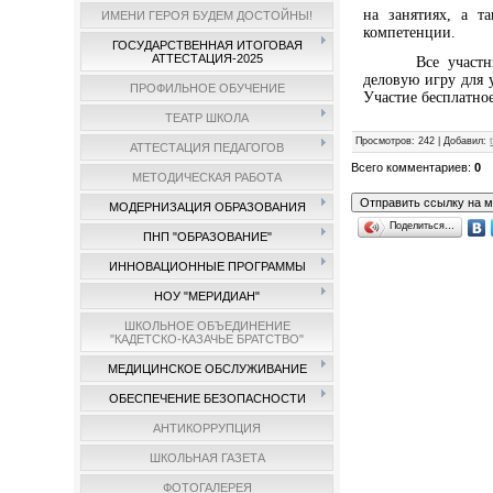
на занятиях, а т
ИМЕНИ ГЕРОЯ БУДЕМ ДОСТОЙНЫ!
компетенции.
ГОСУДАРСТВЕННАЯ ИТОГОВАЯ
АТТЕСТАЦИЯ-2025
Все участ
деловую игру для 
ПРОФИЛЬНОЕ ОБУЧЕНИЕ
Участие бесплатно
ТЕАТР ШКОЛА
Просмотров
: 242 |
Добавил
:
АТТЕСТАЦИЯ ПЕДАГОГОВ
Всего комментариев
:
0
МЕТОДИЧЕСКАЯ РАБОТА
МОДЕРНИЗАЦИЯ ОБРАЗОВАНИЯ
Поделиться…
ПНП "ОБРАЗОВАНИЕ"
ИННОВАЦИОННЫЕ ПРОГРАММЫ
НОУ "МЕРИДИАН"
ШКОЛЬНОЕ ОБЪЕДИНЕНИЕ
"КАДЕТСКО-КАЗАЧЬЕ БРАТСТВО"
МЕДИЦИНСКОЕ ОБСЛУЖИВАНИЕ
ОБЕСПЕЧЕНИЕ БЕЗОПАСНОСТИ
АНТИКОРРУПЦИЯ
ШКОЛЬНАЯ ГАЗЕТА
ФОТОГАЛЕРЕЯ