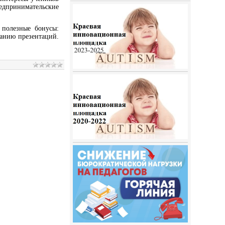
едпринимательские
 полезные бонусы:
данию презентаций.