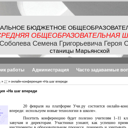
АЛЬНОЕ БЮДЖЕТНОЕ
ОБЩЕОБРАЗОВАТЕ
СРЕДНЯЯ ОБЩЕОБРАЗОВАТЕЛЬНАЯ
Ш
Соболева Семена Григорьевича Героя 
станицы Марьянской
фик работы
Администрация
Часто задаваемые во
ь
»
27
» онлайн-конференция «На шаг впереди
ия «На шаг впереди
20 февраля на платформе Учи.ру состоится онлайн-ко
впереди: используем новые технологии в школе».
Посетить конференцию будет полезно учителям 1–11 кла
завучам и директорам. Участники узнают, как успешно прим
инструменты в образовательном процессе, понимать и учитывать