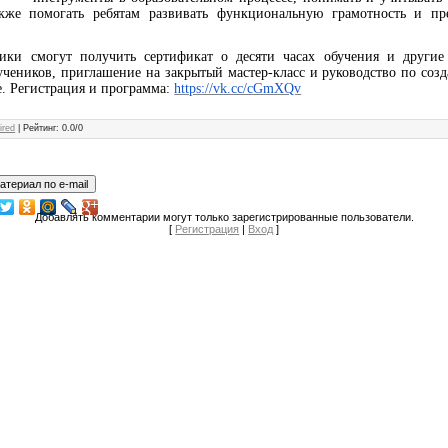
акже помогать ребятам развивать функциональную грамотность и пр
ники смогут получить сертификат о десяти часах обучения и другие
учеников, приглашение на закрытый мастер-класс и руководство по соз
е. Регистрация и программа:
https://vk.cc/cGmXQv
tired
|
Рейтинг
:
0.0
/
0
Добавлять комментарии могут только зарегистрированные пользователи.
[
Регистрация
|
Вход
]