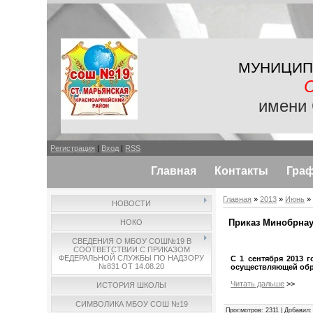
МУНИЦИП
имени 
Регистрация
|
Вход
|
RSS
Главная
Контакты
Гра
Главная
»
2013
»
Июнь
»
НОВОСТИ
Приказ Минобрнаук
НОКО
СВЕДЕНИЯ О МБОУ СОШ№19 В
СООТВЕТСТВИИ С ПРИКАЗОМ
ФЕДЕРАЛЬНОЙ СЛУЖБЫ ПО НАДЗОРУ
С 1 сентября 2013 
№831 ОТ 14.08.20
осуществляющей обр
Читать дальше
>>
ИСТОРИЯ ШКОЛЫ
СИМВОЛИКА МБОУ СОШ №19
Просмотров
: 2311 |
Добавил