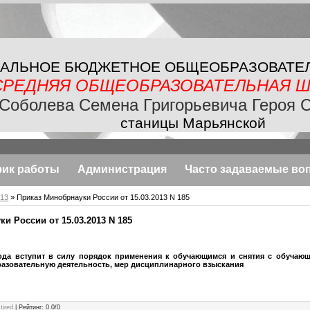
АЛЬНОЕ БЮДЖЕТНОЕ
ОБЩЕОБРАЗОВАТЕ
СРЕДНЯЯ ОБЩЕОБРАЗОВАТЕЛЬНАЯ
Ш
Соболева Семена Григорьевича Героя 
станицы Марьянской
фик работы
Администрация
Часто задаваемые во
13
» Приказ Минобрнауки России от 15.03.2013 N 185
и России от 15.03.2013 N 185
года вступит в силу порядок применения к обучающимся и снятия с обучающ
азовательную деятельность, мер дисциплинарного взыскания
:
tired
|
Рейтинг
:
0.0
/
0