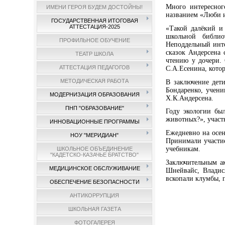
Много интересног
ИМЕНИ ГЕРОЯ БУДЕМ ДОСТОЙНЫ!
названием «Люби и
ГОСУДАРСТВЕННАЯ ИТОГОВАЯ
АТТЕСТАЦИЯ-2025
«Такой далёкий и
школьной библио
ПРОФИЛЬНОЕ ОБУЧЕНИЕ
Неподдельный инте
сказок Андерсена 
ТЕАТР ШКОЛА
чтению у дочери. 
АТТЕСТАЦИЯ ПЕДАГОГОВ
С.А.Есенина, котор
МЕТОДИЧЕСКАЯ РАБОТА
В заключение дети
Бондаренко, учени
МОДЕРНИЗАЦИЯ ОБРАЗОВАНИЯ
Х.К.Андерсена.
ПНП "ОБРАЗОВАНИЕ"
Году экологии бы
животных?», участ
ИННОВАЦИОННЫЕ ПРОГРАММЫ
Ежедневно на осен
НОУ "МЕРИДИАН"
Принимали участие
учебникам.
ШКОЛЬНОЕ ОБЪЕДИНЕНИЕ
"КАДЕТСКО-КАЗАЧЬЕ БРАТСТВО"
Заключительным а
МЕДИЦИНСКОЕ ОБСЛУЖИВАНИЕ
Шнейвайс, Владис
вскопали клумбы, 
ОБЕСПЕЧЕНИЕ БЕЗОПАСНОСТИ
АНТИКОРРУПЦИЯ
ШКОЛЬНАЯ ГАЗЕТА
ФОТОГАЛЕРЕЯ