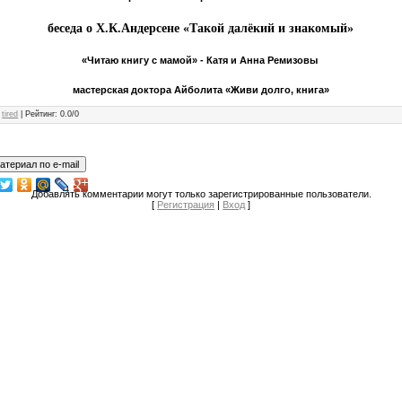
беседа о Х.К.Андерсене «Такой далёкий и знакомый»
«Читаю книгу с мамой» - Катя и Анна Ремизовы ​​​​​​​
мастерская доктора Айболита «Живи долго, книга»​​​​​​​
:
tired
|
Рейтинг
:
0.0
/
0
Добавлять комментарии могут только зарегистрированные пользователи.
[
Регистрация
|
Вход
]