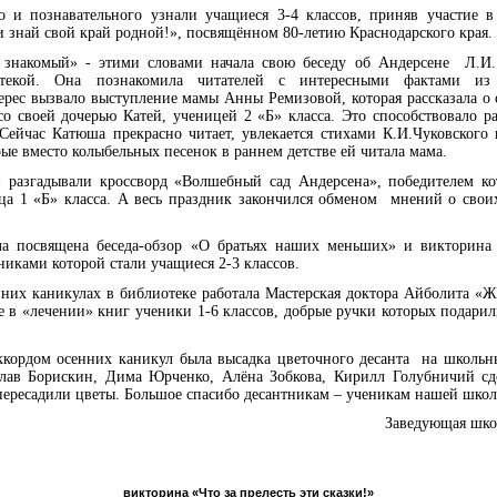
о и познавательного узнали учащиеся 3-4 классов, приняв участие в
 знай свой край родной!», посвящённом 80-летию Краснодарского края.
 знакомый» - этими словами начала свою беседу об Андерсене Л.И.
текой. Она познакомила читателей с интересными фактами из
рес вызвало выступление мамы Анны Ремизовой, которая рассказала о
со своей дочерью Катей, ученицей 2 «Б» класса. Это способствовало р
Сейчас Катюша прекрасно читает, увлекается стихами К.И.Чуковского 
ые вместо колыбельных песенок в раннем детстве ей читала мама.
 разгадывали кроссворд «Волшебный сад Андерсена», победителем кот
ца 1 «Б» класса. А весь праздник закончился обменом мнений о свои
ла посвящена беседа-обзор «О братьях наших меньших» и викторина
никами которой стали учащиеся 2-3 классов.
них каникулах в библиотеке работала Мастерская доктора Айболита «Ж
 в «лечении» книг ученики 1-6 классов, добрые ручки которых подари
ккордом осенних каникул была высадка цветочного десанта на школьн
лав Борискин, Дима Юрченко, Алёна Зобкова, Кирилл Голубничий сде
пересадили цветы. Большое спасибо десантникам – ученикам нашей школ
Заведующая шко
викторина «Что за прелесть эти сказки!»