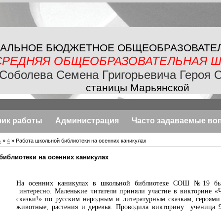
АЛЬНОЕ БЮДЖЕТНОЕ
ОБЩЕОБРАЗОВАТЕ
СРЕДНЯЯ ОБЩЕОБРАЗОВАТЕЛЬНАЯ
Ш
Соболева Семена Григорьевича Героя 
станицы Марьянской
фик работы
Администрация
Часто задаваемые во
ь
»
4
» Работа школьной библиотеки на осенних каникулах
библиотеки на осенних каникулах
На осенних каникулах в школьной библиотеке СОШ №19 бы
интересно. Маленькие читатели приняли участие в викторине «Ч
сказки!» по русским народным и литературным сказкам, героями
животные, растения и деревья. Проводила викторину ученица 9