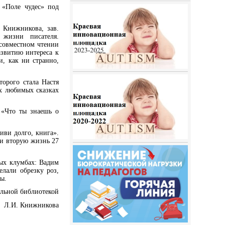
 «Поле чудес» под
 Книжникова, зав.
 жизни писателя.
 совместном чтении
азвитию интереса к
и, как ни странно,
орого стала Настя
х любимых сказках
 «Что ты знаешь о
иви долго, книга».
ли вторую жизнь 27
ых клумбах: Вадим
лали обрезку роз,
ы.
льной библиотекой
Л.И. Книжникова