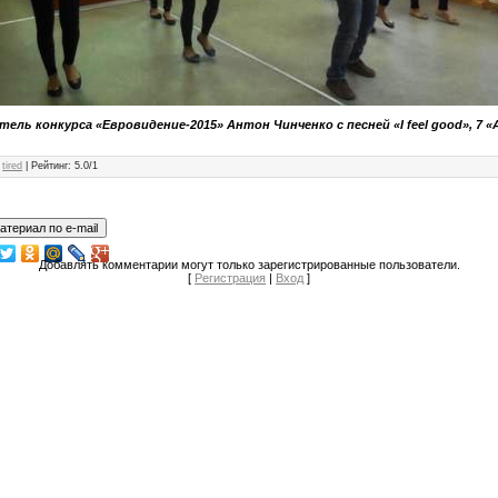
ель конкурса «Евровидение-2015» Антон Чинченко с песней «I feel good», 7 «
:
tired
|
Рейтинг
:
5.0
/
1
Добавлять комментарии могут только зарегистрированные пользователи.
[
Регистрация
|
Вход
]