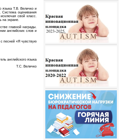
 языка Т.В. Величко и
в. Система оценивания
 исключая свой класс.
 на экране.
стве главной награды.
нии английских слов и
 с песней «Я чувствую
тель английского языка
Т.С. Величко