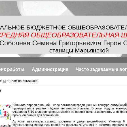
АЛЬНОЕ БЮДЖЕТНОЕ
ОБЩЕОБРАЗОВАТЕ
СРЕДНЯЯ ОБЩЕОБРАЗОВАТЕЛЬНАЯ
Ш
Соболева Семена Григорьевича Героя 
станицы Марьянской
фик работы
Администрация
Часто задаваемые во
»
13
» Поём по-английски
и
В начале апреля в нашей школе состоялся традиционный конкурс английской
проводимый в рамках Недели английского языка. В этом году в конкур
учащиеся 5-10 классов, которые любят не просто петь, а исполнять иностра
произношении и для понимания.
Артисты выступали сольно, дуэтами и даже ансамблями. Ученица 6
Мурзагалиева исполнила песню из фильма «Титаник» и аккомпанировала с