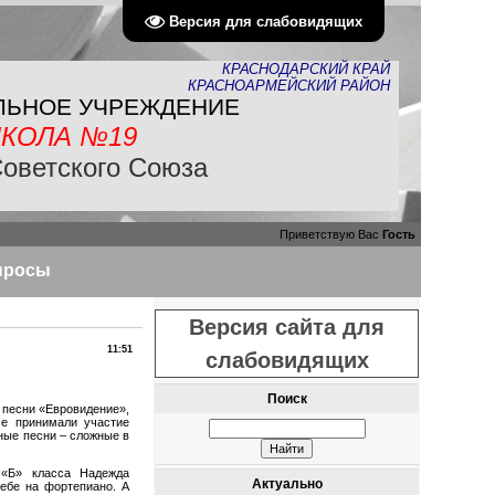
Версия для слабовидящих
КРАСНОДАРСКИЙ КРАЙ
КРАСНОАРМЕЙСКИЙ РАЙОН
ЛЬНОЕ УЧРЕЖДЕНИЕ
КОЛА №19
Советского Союза
Приветствую Вас
Гость
просы
Версия сайта для
11:51
слабовидящих
Поиск
 песни «Евровидение»,
се принимали участие
нные песни – сложные в
 «Б» класса Надежда
Актуально
ебе на фортепиано. А