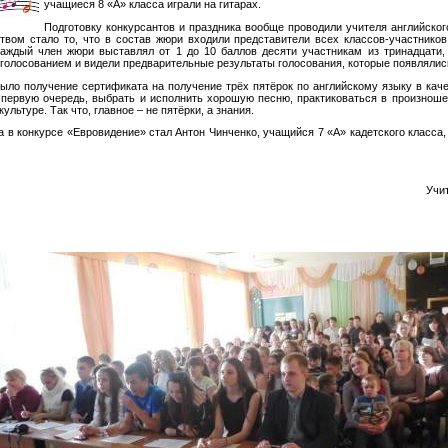
учащиеся 8 «А» класса играли на гитарах.
Подготовку конкурсантов и праздника вообще проводили учителя английского
твом стало то, что в состав жюри входили представители всех классов-участнико
каждый член жюри выставлял от 1 до 10 баллов десяти участникам из тринадцати,
голосованием и видели предварительные результаты голосования, которые появлялись
ыло получение сертификата на получение трёх пятёрок по английскому языку в каче
 первую очередь, выбрать и исполнить хорошую песню, практиковаться в произноше
ультуре. Так что, главное – не пятёрки, а знания.
 в конкурсе «Евровидение» стал Антон Чинченко, учащийся 7 «А» кадетского класса,
Учи