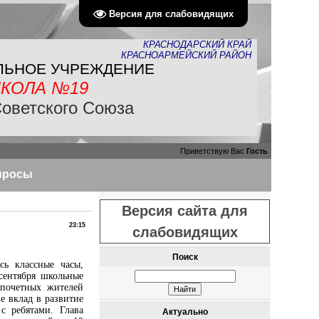
Версия для слабовидящих
КРАСНОДАРСКИЙ КРАЙ
КРАСНОАРМЕЙСКИЙ РАЙОН
ЛЬНОЕ УЧРЕЖДЕНИЕ
КОЛА №19
Советского Союза
Приветствую Вас
Гость
просы
Версия сайта для
23:15
слабовидящих
Поиск
сь классные часы,
сентября школьные
 почетных жителей
е вклад в развитие
с ребятами. Глава
Актуально