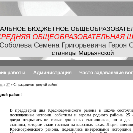
АЛЬНОЕ БЮДЖЕТНОЕ
ОБЩЕОБРАЗОВАТЕ
СРЕДНЯЯ ОБЩЕОБРАЗОВАТЕЛЬНАЯ
Ш
Соболева Семена Григорьевича Героя 
станицы Марьянской
фик работы
Администрация
Часто задаваемые во
рь
»
27
» С праздником, родной район!
дной район!
В преддверии дня Красноармейского района в школе состояли
посвященные истории, событиям и героям родного района. 25 
двери открылись не только для юных станичников, но и для
станицы, которые стали гостями на классных часах. Люди, внесши
Красноармейского района, поделились интересными историями 