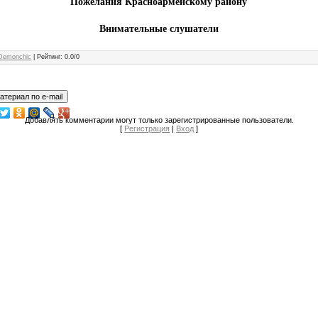
Пожелания Красноармейскому району
Внимательные слушатели
Demonchic
|
Рейтинг
:
0.0
/
0
Добавлять комментарии могут только зарегистрированные пользователи.
[
Регистрация
|
Вход
]