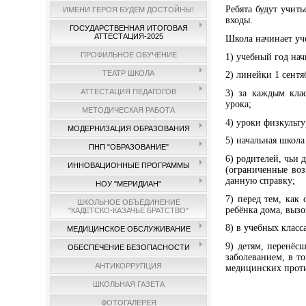
Ребята будут учить
ИМЕНИ ГЕРОЯ БУДЕМ ДОСТОЙНЫ!
входы.
ГОСУДАРСТВЕННАЯ ИТОГОВАЯ
АТТЕСТАЦИЯ-2025
Школа начинает уч
ПРОФИЛЬНОЕ ОБУЧЕНИЕ
1) учебный год нач
ТЕАТР ШКОЛА
2) линейки 1 сентяб
АТТЕСТАЦИЯ ПЕДАГОГОВ
3) за каждым кла
урока;
МЕТОДИЧЕСКАЯ РАБОТА
4) уроки физкульту
МОДЕРНИЗАЦИЯ ОБРАЗОВАНИЯ
5) начальная школ
ПНП "ОБРАЗОВАНИЕ"
6) родителей, чьи 
ИННОВАЦИОННЫЕ ПРОГРАММЫ
(ограниченные воз
данную справку;
НОУ "МЕРИДИАН"
7) перед тем, как 
ШКОЛЬНОЕ ОБЪЕДИНЕНИЕ
ребёнка дома, вызо
"КАДЕТСКО-КАЗАЧЬЕ БРАТСТВО"
8) в учебных класс
МЕДИЦИНСКОЕ ОБСЛУЖИВАНИЕ
9) детям, перенёс
ОБЕСПЕЧЕНИЕ БЕЗОПАСНОСТИ
заболеванием, в т
АНТИКОРРУПЦИЯ
медицинских проти
ШКОЛЬНАЯ ГАЗЕТА
ФОТОГАЛЕРЕЯ