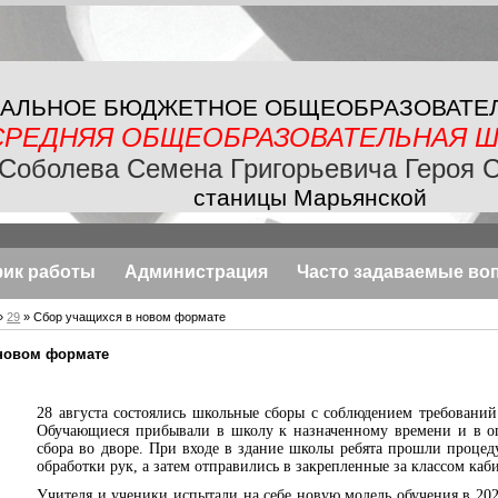
АЛЬНОЕ БЮДЖЕТНОЕ
ОБЩЕОБРАЗОВАТЕ
СРЕДНЯЯ ОБЩЕОБРАЗОВАТЕЛЬНАЯ
Ш
Соболева Семена Григорьевича Героя 
станицы Марьянской
фик работы
Администрация
Часто задаваемые во
»
29
» Сбор учащихся в новом формате
 новом формате
28 августа состоялись школьные сборы с соблюдением требований
Обучающиеся прибывали в школу к назначенному времени и в о
сбора во дворе. При входе в здание школы ребята прошли проце
обработки рук, а затем отправились в закрепленные за классом каб
Учителя и ученики испытали на себе новую модель обучения в 202