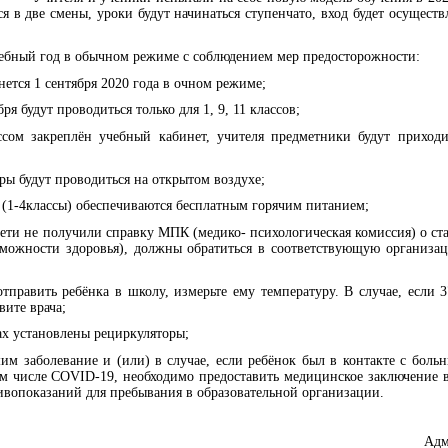
ся в две смены, уроки будут начинаться ступенчато, вход будет осуществ
ебный год в обычном режиме с соблюдением мер предосторожности:
нется 1 сентября 2020 года в очном режиме;
ря будут проводиться только для 1, 9, 11 классов;
ссом закреплён учебный кабинет, учителя предметники будут приходи
ры будут проводиться на открытом воздухе;
а (1-4классы) обеспечиваются бесплатным горячим питанием;
дети не получили справку МПК (медико- психологическая комиссия) о ст
можности здоровья), должны обратиться в соответствующую организац
отправить ребёнка в школу, измерьте ему температуру. В случае, если 
вите врача;
ах установлены рециркуляторы;
шим заболевание и (или) в случае, если ребёнок был в контакте с бо
ом числе COVID-19, необходимо предоставить медицинское заключение в
вопоказаний для пребывания в образовательной организации.
Адм