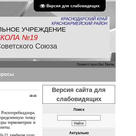
Версия для слабовидящих
КРАСНОДАРСКИЙ КРАЙ
КРАСНОАРМЕЙСКИЙ РАЙОН
ЛЬНОЕ УЧРЕЖДЕНИЕ
КОЛА №19
Советского Союза
Приветствую Вас
Гость
просы
Версия сайта для
18:43
слабовидящих
Поиск
 Роспотребнадзора.
пределенную точку
дуры термометрии и
инеты.
Актуально
0-21 учебном году.