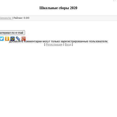
Школьные сборы 2020
Demonchic
|
Рейтинг
:
0.0
/
0
Добавлять комментарии могут только зарегистрированные пользователи.
[
Регистрация
|
Вход
]