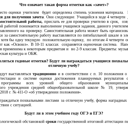
Что означает такая форма отметки как «зачет»?
место оценки учителем будет определена степень усвоения материала.
ия для получения зачета
. Они следующие. Учащийся в ходе 4 четверт
амостоятельной работы,
прислать ее для проверки учителю в срок, оз
ой работой понимается выполнение учащимся задания, данного учителем
равленного на проверку. Самостоятельная работа может быть организо
и за самостоятельную работу выставляются по пятибалльной шкале в э
 хотя бы одну текущую положительную оценку, по итогам 4 четверти он
т как «Освоил». В 10-11 классах сохраняется оценочная система. Нап
я применима к некоторым предметам и во 2-9 классам. Предметы: музы
еская культура и ОБЖ.
вляться годовые отметки? Будут ли награждаться учащиеся похвал
отличную учебу?
удут выставляться
традиционно
и в соответствии с п. 10 положения о
тестации и системе оценки достижения планируемых результатов 
й программы всех уровней общего образования муниципаль
ного учреждения средней общеобразовательной школе № 19, утвер
.2018 г. № 411-О «об утверждении положения».
граждаться похвальными листами за отличную учебу, форма наградных
ствии с ситуацией.
Будут ли в этом учебном году ОГЭ и ЕГЭ?
иологической обстановкой
сроки
государственной итоговой аттестации п