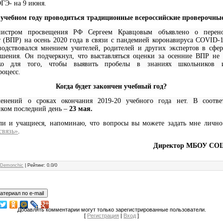
ОГЭ- на 9 июня.
м учебном году проводиться традиционные всероссийские проверочны
инистром просвещения РФ Сергеем Кравцовым объявлено о перено
 (ВПР) на осень 2020 года в связи с пандемией коронавируса COVID-1
водствовался мнением учителей, родителей и других экспертов в сфе
шения. Он подчеркнул, что выставляться оценки за осенние ВПР не б
ко для того, чтобы выявить пробелы в знаниях школьников и
роцесс.
Когда будет закончен учебный год?
енений о сроках окончания 2019-20 учебного года нет. В соотве
иком последний день –
23 мая.
ли и учащиеся, напоминаю, что вопросы вы можете задать мне лично
связь»
.
Директор МБОУ СОШ
:
Demonchic
|
Рейтинг
:
0.0
/
0
Добавлять комментарии могут только зарегистрированные пользователи.
[
Регистрация
|
Вход
]