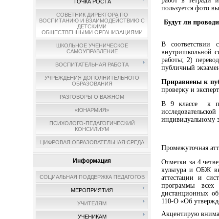
работ в тетради 
ТОЧКА РОСТА
пользуется фото в
СОВЕТНИК ДИРЕКТОРА ПО
ВОСПИТАНИЮ И ВЗАИМОДЕЙСТВИЮ С
Будут ли провод
ДЕТСКИМИ
ОБЩЕСТВЕННЫМИ ОРГАНИЗАЦИЯМИ
В соответствии 
ШКОЛЬНОЕ УЧЕНИЧЕСКОЕ
внутришкольной с
САМОУПРАВЛЕНИЕ
работы; 2) перево
ВОСПИТАТЕЛЬНАЯ РАБОТА
публичный экзамен 
УЧРЕЖДЕНИЯ ДОПОЛНИТЕЛЬНОГО
Приравнены к пу
ОБРАЗОВАНИЯ
проверку и экспер
РАЗГОВОРЫ О ВАЖНОМ
В 9 классе к пу
«ЮНАРМИЯ»
исследовательск
индивидуальному 
ПСИХОЛОГО-ПЕДАГОГИЧЕСКИЙ
КОНСИЛИУМ
ЦИФРОВАЯ ОБРАЗОВАТЕЛЬНАЯ СРЕДА
Промежуточная атт
Информация
Отметки за 4 четв
культура и ОБЖ вы
аттестации и сис
СОЦИАЛЬНАЯ ПОДДЕРЖКА ПЕДАГОГОВ
программы всех 
МЕРОПРИЯТИЯ
дистанционных об
110-О «Об утвержд
УЧИТЕЛЯМ
Акцентирую внимани
УЧЕНИКАМ