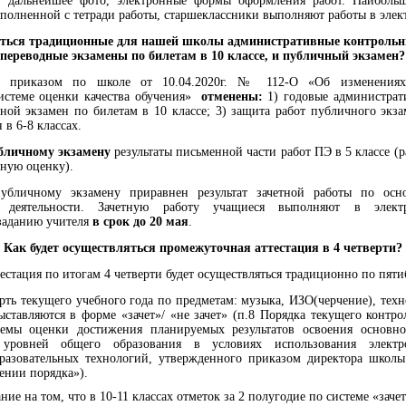
и дальнейшее фото, электронные формы оформления работ. Наиболь
ыполненной с тетради работы, старшеклассники выполняют работы в элек
иться традиционные для нашей школы административные контрольны
переводные экзамены по билетам в 10 классе, и публичный экзамен?
с приказом по школе от 10.04.2020г. № 112-О «Об изменения
истеме оценки качества обучения»
отменены:
1) годовые администрат
дной экзамен по билетам в 10 классе; 3) защита работ публичного экзам
в 6-8 классах.
бличному экзамену
результаты письменной части работ ПЭ в 5 классе 
тную оценку).
бличному экзамену приравнен результат зачетной работы по осн
ой деятельности. Зачетную работу учащиеся выполняют в эле
заданию учителя
в срок до 20 мая
.
Как будет осуществляться промежуточная аттестация в 4 четверти?
естация по итогам 4 четверти будет осуществляться традиционно по пяти
ерть текущего учебного года по предметам: музыка, ИЗО(черчение), техн
ставляются в форме «зачет»/ «не зачет» (п.8 Порядка текущего контр
темы оценки достижения планируемых результатов освоения основно
уровней общего образования в условиях использования электр
разовательных технологий, утвержденного приказом директора школы 
ении порядка»).
е на том, что в 10-11 классах отметок за 2 полугодие по системе «зачет