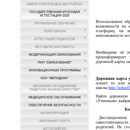
ИМЕНИ ГЕРОЯ БУДЕМ ДОСТОЙНЫ!
ГОСУДАРСТВЕННАЯ ИТОГОВАЯ
АТТЕСТАЦИЯ-2025
Использование об
ПРОФИЛЬНОЕ ОБУЧЕНИЕ
возможности по к
платформу, он м
ТЕАТР ШКОЛА
невозможности исп
АТТЕСТАЦИЯ ПЕДАГОГОВ
МЕТОДИЧЕСКАЯ РАБОТА
Необходимо об эт
МОДЕРНИЗАЦИЯ ОБРАЗОВАНИЯ
проинформирует у
дорожной карты за
ПНП "ОБРАЗОВАНИЕ"
ИННОВАЦИОННЫЕ ПРОГРАММЫ
Дорожная карта 
НОУ "МЕРИДИАН"
освоит то или и
ШКОЛЬНОЕ ОБЪЕДИНЕНИЕ
школы
http://schoo
"КАДЕТСКО-КАЗАЧЬЕ БРАТСТВО"
Найти дорожную к
МЕДИЦИНСКОЕ ОБСЛУЖИВАНИЕ
«Ученикам» выбрав
ОБЕСПЕЧЕНИЕ БЕЗОПАСНОСТИ
Ка
АНТИКОРРУПЦИЯ
Дистанционное о
ШКОЛЬНАЯ ГАЗЕТА
самостоятельност
родителей. Не ст
ФОТОГАЛЕРЕЯ