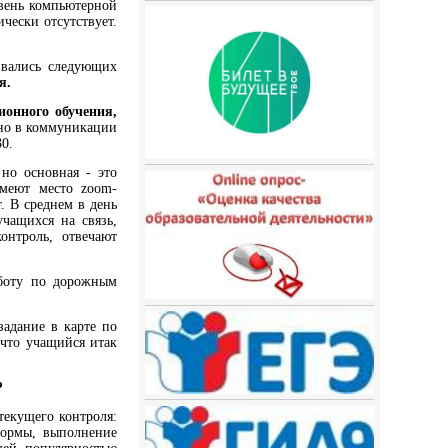
овень компьютерной
чески отсутствует.
ивались следующих
я.
онного обучения,
енно в коммуникации
30.
но основная - это
 Имеют место
zoom
-
. В среднем в день
чащихся на связь,
контроль, отвечают
аботу по дорожным
адание в карте по
, что учащийся итак
?
текущего контроля:
формы, выполнение