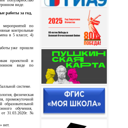
шей популярностью
тронном виде.
е работы за год,
х мероприятий по
ивные контрольные
ена в 5 классе; 4)
(работы уже прошли
овам проектной и
ктронном виде по
балльной системе.
ология, физическая
оля, промежуточной
й образовательной
онного обучения,
от 31.03.2020г. №
» нет.