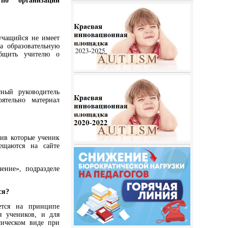
по организации
учащийся не имеет
а образовательную
общить учителю о
сный руководитель
оятельно материал
ив которые ученик
ещаются на сайте
ение», подразделе
ся?
ется на принципе
я учеников, и для
сическом виде при