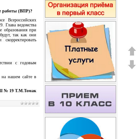
е работы (ВПР)?
се Всероссийских
9. Глава ведомства
ре образования при
удут, так как они
 скорректировать
тствии с годовым
 на нашем сайте в
 № 19 Т.М.Томак