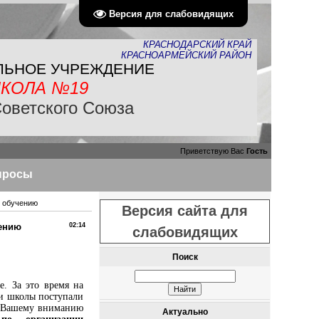
Версия для слабовидящих
КРАСНОДАРСКИЙ КРАЙ
КРАСНОАРМЕЙСКИЙ РАЙОН
ЛЬНОЕ УЧРЕЖДЕНИЕ
КОЛА №19
Советского Союза
Приветствую Вас
Гость
просы
у обучению
Версия сайта для
чению
02:14
слабовидящих
Поиск
. За это время на
ии школы поступали
м Вашему вниманию
Актуально