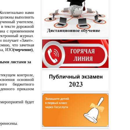
 Коллегиально нами
и должны выполнить
вученный учителем.
 в тексте дорожной
вана с применением
лектронный журнал.
 получает «Зачет».
омню, что зачетная
ка, ИЗО
(черчение)
,
ьными листами за
 текущем контроле,
освоения основной
ного бюджетного
жденного приказом
 мероприятий будет
еренесены.