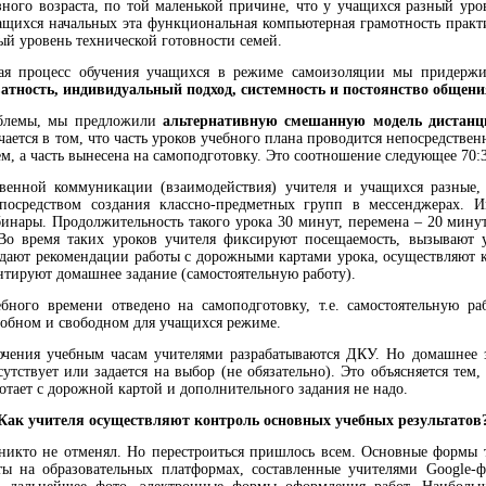
зного возраста, по той маленькой причине, что у учащихся разный ур
ащихся начальных эта функциональная компьютерная грамотность практи
ый уровень технической готовности семей.
ая процесс обучения учащихся в режиме самоизоляции мы придерж
ватность, индивидуальный подход, системность и постоянство общени
облемы, мы предложили
альтернативную смешанную модель дистанци
чается в том, что часть уроков учебного плана проводится непосредств
м, а часть вынесена на самоподготовку. Это соотношение следующее 70:
венной коммуникации (взаимодействия) учителя и учащихся разные, 
 посредством создания классно-предметных групп в мессенджерах.
инары. Продолжительность такого урока 30 минут, перемена – 20 минут
 Во время таких уроков учителя фиксируют посещаемость, вызывают у
 дают рекомендации работы с дорожными картами урока, осуществляют 
нтируют домашнее задание (самостоятельную работу).
бного времени отведено на самоподготовку, т.е. самостоятельную р
удобном и свободном для учащихся режиме.
ючения учебным часам учителями разрабатываются ДКУ. Но домашнее з
утствует или задается на выбор (не обязательно). Это объясняется тем
отает с дорожной картой и дополнительного задания не надо.
Как учителя осуществляют контроль основных учебных результатов
никто не отменял. Но перестроиться пришлось всем. Основные формы 
ты на образовательных платформах, составленные учителями
Google
-