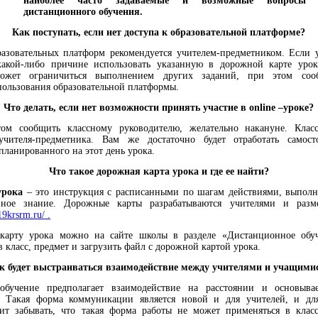
наиболее часто задаваемые и возможные вопросы 
дистанционного обучения.
Как поступать, если нет доступа к образовательной платформе?
разовательных платформ рекомендуется учителем-предметником. Если 
акой-либо причине использовать указанную в дорожной карте урок
ожет ограничиться выполнением других заданий, при этом со
ользования образовательной платформы.
Что делать, если нет возможности принять участие в
online
–уроке?
ом сообщить классному руководителю, желательно накануне. Клас
чителя-предметника. Вам же достаточно будет отработать самост
планированного на этот день урока.
Что такое дорожная карта урока и где ее найти?
урока
– это инструкция с расписанными по шагам действиями, выполн
ное знание. Дорожные карты разрабатываются учителями и разм
l19krsrm.ru/
.
арту урока можно на сайте школы в разделе «Дистанционное обуч
 класс, предмет и загрузить файл с дорожной картой урока.
к будет выстраиваться взаимодействие между учителями и учащими
бучение предполагает взаимодействие на расстоянии и основыва
и. Такая форма коммуникации является новой и для учителей, и дл
оит забывать, что такая форма работы не может применяться в клас