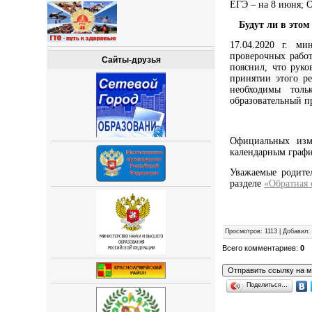
ЕГЭ – на 8 июня; 
Будут ли в это
17.04.2020 г. м
проверочных работ
Сайты-друзья
пояснил, что руко
принятии этого ре
необходимы толь
образовательный п
Официальных изм
календарным граф
Уважаемые родите
разделе
«Обратная 
Просмотров
: 1113 |
Добавил
Всего комментариев
:
0
Поделиться…