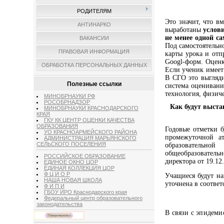
РОДИТЕЛЯМ
Это значит, что в
АНТИНАРКО
выработаны
услов
не менее одной с
ВАКАНСИИ
Под самостоятельн
ПРАВОВАЯ ИНФОРМАЦИЯ
карты урока и отп
Googl
-форм. Оценк
ОБРАБОТКА ПЕРСОНАЛЬНЫХ ДАННЫХ
Если ученик имеет
В СГО это выгляди
Полезные ссылки
система оценивани
технология, физич
МИНОБРНАУКИ РФ
РОСОБРНАДЗОР
Как будут выста
МИНОБРНАУКИ КРАСНОДАРСКОГО
КРАЯ
ГКУ КК ЦЕНТР ОЦЕНКИ КАЧЕСТВА
ОБРАЗОВАНИЯ
Годовые отметки б
УО КРАСНОАРМЕЙСКОГО РАЙОНА
промежуточной ат
АДМИНИСТРАЦИЯ МАРЬЯНСКОГО
СЕЛЬСКОГО ПОСЕЛЕНИЯ
образовательно
общеобразователь
РОССИЙСКОЕ ОБРАЗОВАНИЕ
директора от 19.12
ЕДИНОЕ ОКНО ЦОР
ЕДИНАЯ КОЛЛЕКЦИЯ ЦОР
Ф Ц И О Р
Учащиеся будут на
НАША НОВАЯ ШКОЛА
уточнена в соответ
Ф И П И
ГБОУ ИРО Краснодарского края
Федеральный центр образовательного
законодательства
В связи с эпидем