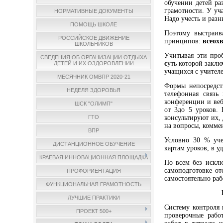
обучении детей ра
грамотности. У уч
НОРМАТИВНЫЕ ДОКУМЕНТЫ
Надо учесть и разн
ПОМОЩЬ ШКОЛЕ
Поэтому выстраив
РОССИЙСКОЕ ДВИЖЕНИЕ
принципов:
всеох
ШКОЛЬНИКОВ
Учитывая эти пр
СВЕДЕНИЯ ОБ ОРГАНИЗАЦИИ ОТДЫХА
с
уть которой заклю
ДЕТЕЙ И ИХ ОЗДОРОВЛЕНИИ
учащихся с учителе
МЕСЯЧНИК ОМВПР 2020-21
Формы непосредст
НЕДЕЛЯ ЗДОРОВЬЯ
телефонная связь
конференции и веб
ШСК "ОЛИМП"
от 3до 5 уроков.
консультируют их,
ГТО
на вопросы, комме
ВПР
Условно 30 % уче
ДИСТАНЦИОННОЕ ОБУЧЕНИЕ
картам уроков, в 
КРАЕВАЯ ИННОВАЦИОННАЯ ПЛОЩАДКА
По всем без искл
самоподготовке отс
ПРОФОРИЕНТАЦИЯ
самостоятельно раб
ФУНКЦИОНАЛЬНАЯ ГРАМОТНОСТЬ
ЛУЧШИЕ ПРАКТИКИ
Систему контроля 
ПРОЕКТ 500+
проверочные рабо