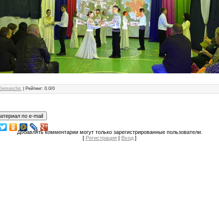
Demonchic
|
Рейтинг
:
0.0
/
0
Добавлять комментарии могут только зарегистрированные пользователи.
[
Регистрация
|
Вход
]