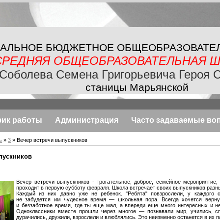
АЛЬНОЕ БЮДЖЕТНОЕ
ОБЩЕОБРАЗОВАТЕ
СРЕДНЯЯ ОБЩЕОБРАЗОВАТЕЛЬНАЯ
Ш
Соболева Семена Григорьевича Героя 
станицы Марьянской
фик работы
Администрация
Часто задаваемые во
ь
»
3
» Вечер встречи выпускников
пускников
Вечер встречи выпускников - трогательное, доброе, семейное мероприятие, 
проходит в первую субботу февраля. Школа встречает своих выпускников разн
Каждый из них давно уже не ребенок. "Ребята" повзрослели, у каждого с
не забудется им чудесное время — школьная пора. Всегда хочется верну
и беззаботное время, где ты еще мал, а впереди еще много интересных и н
Одноклассники вместе прошли через многое — познавали мир, учились, сп
дурачились, дружили, взрослели и влюблялись. Это неизменно останется в их 