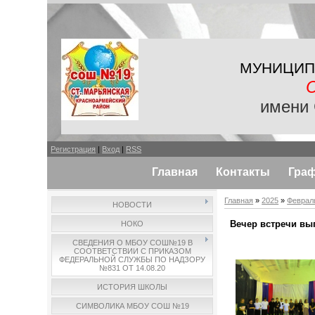
МУНИЦИП
имени 
Регистрация
|
Вход
|
RSS
Главная
Контакты
Гра
Главная
»
2025
»
Феврал
НОВОСТИ
Вечер встречи вы
НОКО
СВЕДЕНИЯ О МБОУ СОШ№19 В
СООТВЕТСТВИИ С ПРИКАЗОМ
ФЕДЕРАЛЬНОЙ СЛУЖБЫ ПО НАДЗОРУ
№831 ОТ 14.08.20
ИСТОРИЯ ШКОЛЫ
СИМВОЛИКА МБОУ СОШ №19