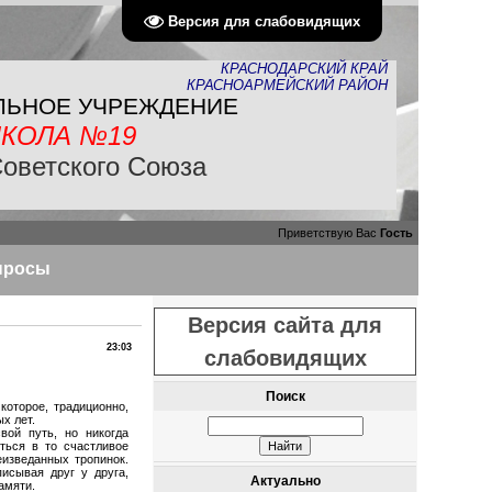
Версия для слабовидящих
КРАСНОДАРСКИЙ КРАЙ
КРАСНОАРМЕЙСКИЙ РАЙОН
ЛЬНОЕ УЧРЕЖДЕНИЕ
КОЛА №19
Советского Союза
Приветствую Вас
Гость
просы
Версия сайта для
23:03
слабовидящих
Поиск
которое, традиционно,
ых лет.
вой путь, но никогда
ться в то счастливое
еизведанных тропинок.
исывая друг у друга,
Актуально
памяти.